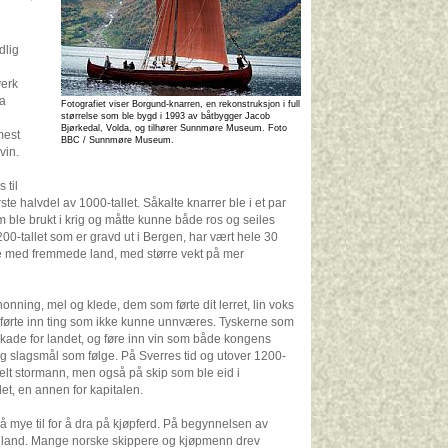
dlig
verk
ra
Fotografiet viser Borgund-knarren, en rekonstruksjon i full
størrelse som ble bygd i 1993 av båtbygger Jacob
Bjørkedal, Volda, og tilhører Sunnmøre Museum. Foto
mest
BBC / Sunnmøre Museum.
vin.
 til
rste halvdel av 1000-tallet. Såkalte knarrer ble i et par
m ble brukt i krig og måtte kunne både ros og seiles
1200-tallet som er gravd ut i Bergen, har vært hele 30
bytte med fremmede land, med større vekt på mer
ning, mel og klede, dem som førte dit lerret, lin voks
førte inn ting som ikke kunne unnværes. Tyskerne som
 skade for landet, og føre inn vin som både kongens
 slagsmål som følge. På Sverres tid og utover 1200-
elt stormann, men også på skip som ble eid i
det, en annen for kapitalen.
å mye til for å dra på kjøpferd. På begynnelsen av
England. Mange norske skippere og kjøpmenn drev