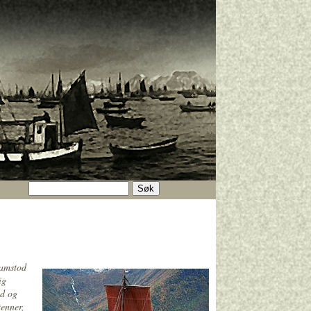
ramstod
ig
nd og
tenner,