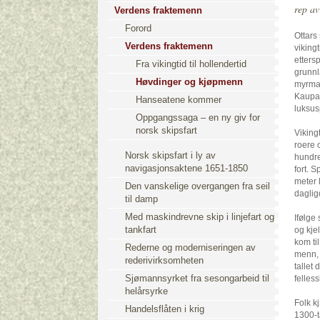
rep av
Verdens fraktemenn
Forord
Ottars
Verdens fraktemenn
viking
etters
Fra vikingtid til hollendertid
grunnl
Høvdinger og kjøpmenn
myrmal
Kaupan
Hanseatene kommer
luksus
Oppgangssaga – en ny giv for
norsk skipsfart
Viking
roere o
Norsk skipsfart i ly av
hundre
navigasjonsaktene 1651-1850
fort. 
meter 
Den vanskelige overgangen fra seil
daglig
til damp
Med maskindrevne skip i linjefart og
Ifølge
tankfart
og kje
kom ti
Rederne og moderniseringen av
menn, 
rederivirksomheten
tallet
Sjømannsyrket fra sesongarbeid til
felles
helårsyrke
Folk k
Handelsflåten i krig
1300-t