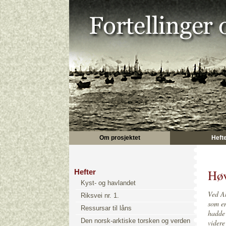
Om prosjektet
Heft
Høv
Hefter
Kyst- og havlandet
Ved Al
Riksvei nr. 1.
som en
Ressursar til låns
hadde 
Den norsk-arktiske torsken og verden
videre