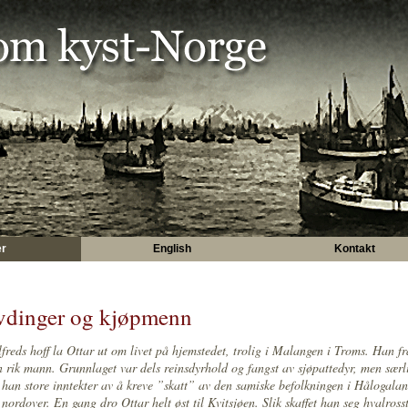
er
English
Kontakt
dinger og kjøpmenn
freds hoff la Ottar ut om livet på hjemstedet, trolig i Malangen i Troms. Han f
 rik mann. Grunnlaget var dels reinsdyrhold og fangst av sjøpattedyr, men særl
han store inntekter av å kreve ”skatt” av den samiske befolkningen i Hålogala
 nordover. En gang dro Ottar helt øst til Kvitsjøen. Slik skaffet han seg hvalross