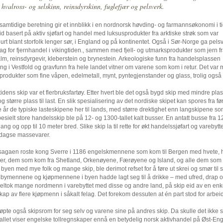
 hvalross- og selskinn, reinsdyrskinn, fuglefjær og pelsverk.
 samtidige beretning gir et innblikk i en nordnorsk høvding- og farmannsøkonomi i ti
tid basert på aktiv sjøfart og handel med luksusprodukter fra arktiske strøk som var
purt blant storfolk lenger sør, i England og på kontinentet. Også i Sør-Norge ga pels
ag for fjernhandel i vikingtiden., sammen med fjell- og utmarksprodukter som jern f
m, reinsdyrgevir, kleberstein og brynestein. Arkeologiske funn fra handelsplassen
g i Vestfold og gravfunn fra hele landet vitner om varene som kom i retur. Det var 
produkter som fine våpen, edelmetall, mynt, pyntegjenstander og glass, trolig også 
tidens skip var et flerbruksfartøy. Etter hvert ble det også bygd skip med mindre plass
g større plass til last. En slik spesialisering av det nordiske skipet kan spores fra fø
 år de typiske lasteskipene her til lands, med større drektighet enn langskipene so
Spesielt store handelsskip ble på 12- og 1300-tallet kalt busser. En antatt busse fra 
lang og opp til 10 meter bred. Slike skip la til rette for økt handelssjøfart og vare
dagse massevarer.
 sagaen roste kong Sverre i 1186 engelskmennene som kom til Bergen med hvete, hon
ler, dem som kom fra Shetland, Orkenøyene, Færøyene og Island, og alle dem som 
l byen med mye folk og mange skip, ble derimot refset for å føre ut skrei og smør til
bymennene og kjøpmennene i byen hadde lagt seg til å drikke – med ufred, drap og
 deltok mange nordmenn i varebyttet med disse og andre land, på skip eid av en enk
skap av flere kjøpmenn i såkalt felag. Det forekom dessuten at én part stod for arbei
jøpte også skipsrom for seg selv og varene sine på andres skip. Da skulle det ikke s
allet viser engelske tollregnskaper ennå en betydelig norsk aktivhandel på Øst-